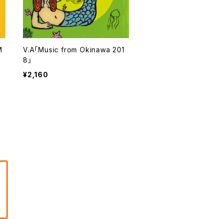
M
V.A「Music from Okinawa 201
8」
¥2,160